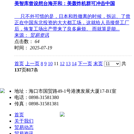
美智库曾设想台海开和：美轰炸机群可冲击中国
只不外可惜的是，日本和胜撤离的时候，拆运、了曾
正在中国东北投资的大大都工场，这就给人员接督工厂
后，恢复工场出产带来了良多麻烦。 而就算是能...
来源：
贸易资讯
点击数：
64
时间：
2025-07-19
首页
上一页
8
9
10
11
12
13
14
下一页
末页
共
137
页
817
条
地址：海口市国贸路49-1号港澳发展大厦17-B1室
电话：0898-31581380
传真：0898-31581381
首页
关于我们
贸易动态
贸易资讯