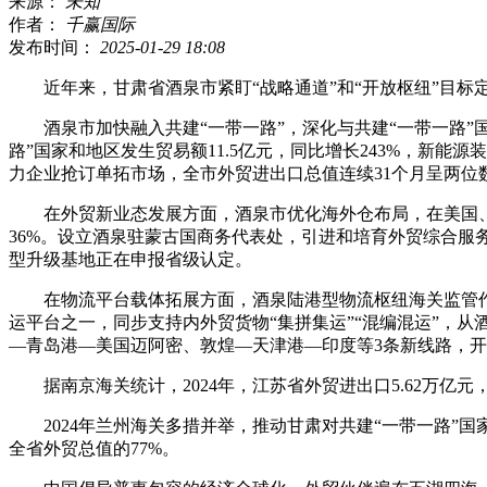
来源：
未知
作者：
千赢国际
发布时间：
2025-01-29 18:08
近年来，甘肃省酒泉市紧盯“战略通道”和“开放枢纽”目标
酒泉市加快融入共建“一带一路”，深化与共建“一带一路”国
路”国家和地区发生贸易额11.5亿元，同比增长243%，新
力企业抢订单拓市场，全市外贸进出口总值连续31个月呈两位
在外贸新业态发展方面，酒泉市优化海外仓布局，在美国、印
36%。设立酒泉驻蒙古国商务代表处，引进和培育外贸综合服务
型升级基地正在申报省级认定。
在物流平台载体拓展方面，酒泉陆港型物流枢纽海关监管作业
运平台之一，同步支持内外贸货物“集拼集运”“混编混运”，从酒
—青岛港—美国迈阿密、敦煌—天津港—印度等3条新线路，开放
据南京海关统计，2024年，江苏省外贸进出口5.62万亿元，规
2024年兰州海关多措并举，推动甘肃对共建“一带一路”国家外贸
全省外贸总值的77%。