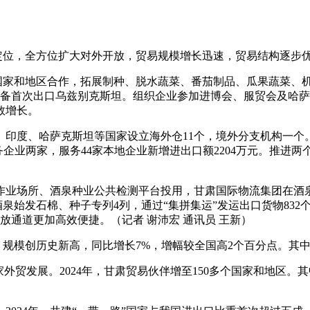
定位，全方位扩大对外开放，贸易规模增长迅速，贸易结构逐步
家和地区合作，拓展制种、脱水蔬菜、番茄制品、瓜果蔬菜、机械设
能源装备首次出口乌兹别克斯坦。组织企业参加进博会、服贸会及
数增长。
度、哈萨克斯坦等国家设立海外仓11个，境外分支机构一个。今
企业两家，服务44家本地企业新增进出口额2204万元。推进
场所、酒泉种业公共检测平台投用，甘肃国际物流集团在酒泉
泉始发石棉、种子专列4列，通过“集拼集运”发运出口货物832
通道更加高效便捷。（记者 谢沛宏 通讯员 王新）
模创历史新高，同比增长7%，增幅较全国高2个百分点。其中，出口3
发展。2024年，甘肃贸易伙伴增至150多个国家和地区。其中，